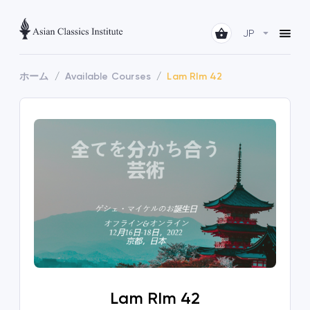
JP
ホーム
Available Courses
Lam RIm 42
Lam RIm 42